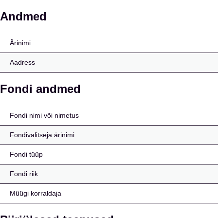
AlpInvest Co-Investmen
Andmed
Ärinimi
Aadress
Fondi andmed
Fondi nimi või nimetus
Fondivalitseja ärinimi
Fondi tüüp
Fondi riik
Müügi korraldaja