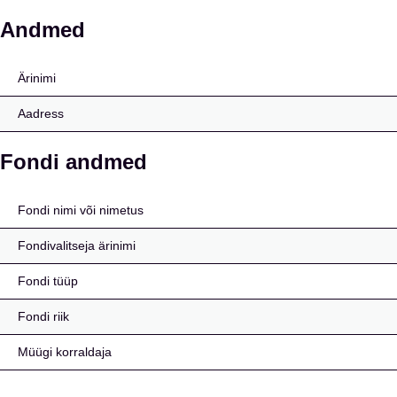
AlpInvest Atom Fund (L
Andmed
Ärinimi
Aadress
Fondi andmed
Fondi nimi või nimetus
Fondivalitseja ärinimi
Fondi tüüp
Fondi riik
Müügi korraldaja