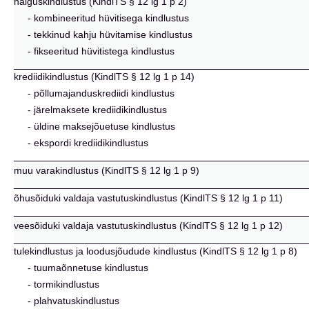
haiguskindlustus (KindlTS § 12 lg 1 p 2)
- kombineeritud hüvitisega kindlustus
- tekkinud kahju hüvitamise kindlustus
- fikseeritud hüvitistega kindlustus
krediidikindlustus (KindlTS § 12 lg 1 p 14)
- põllumajanduskrediidi kindlustus
- järelmaksete krediidikindlustus
- üldine maksejõuetuse kindlustus
- ekspordi krediidikindlustus
muu varakindlustus (KindlTS § 12 lg 1 p 9)
õhusõiduki valdaja vastutuskindlustus (KindlTS § 12 lg 1 p 11)
veesõiduki valdaja vastutuskindlustus (KindlTS § 12 lg 1 p 12)
tulekindlustus ja loodusjõudude kindlustus (KindlTS § 12 lg 1 p 8)
- tuumaõnnetuse kindlustus
- tormikindlustus
- plahvatuskindlustus