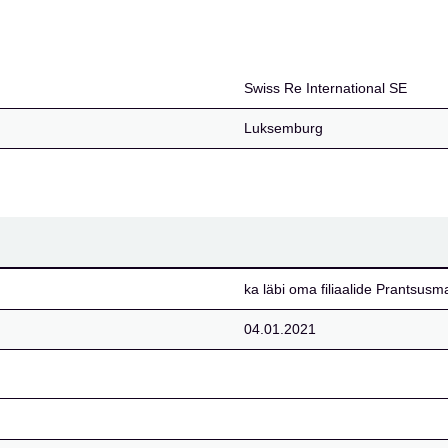
SE
Swiss Re International SE
Luksemburg
ka läbi oma filiaalide Prantsusm
04.01.2021