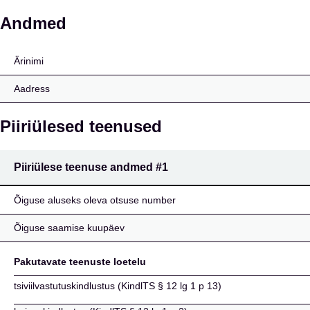
Swiss Re International 
Andmed
Ärinimi
Aadress
Piiriülesed teenused
Piiriülese teenuse andmed
#1
Õiguse aluseks oleva otsuse number
Õiguse saamise kuupäev
Pakutavate teenuste loetelu
tsiviilvastutuskindlustus (KindlTS § 12 lg 1 p 13)