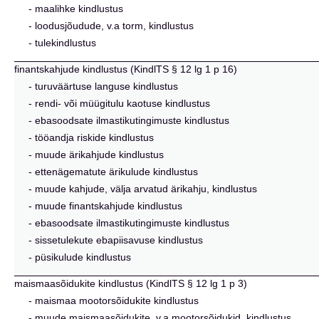
- maalihke kindlustus
- loodusjõudude, v.a torm, kindlustus
- tulekindlustus
finantskahjude kindlustus (KindlTS § 12 lg 1 p 16)
- turuväärtuse languse kindlustus
- rendi- või müügitulu kaotuse kindlustus
- ebasoodsate ilmastikutingimuste kindlustus
- tööandja riskide kindlustus
- muude ärikahjude kindlustus
- ettenägematute ärikulude kindlustus
- muude kahjude, välja arvatud ärikahju, kindlustus
- muude finantskahjude kindlustus
- ebasoodsate ilmastikutingimuste kindlustus
- sissetulekute ebapiisavuse kindlustus
- püsikulude kindlustus
maismaasõidukite kindlustus (KindlTS § 12 lg 1 p 3)
- maismaa mootorsõidukite kindlustus
- muude maismaasõidukite, v.a mootorsõidukid, kindlustus