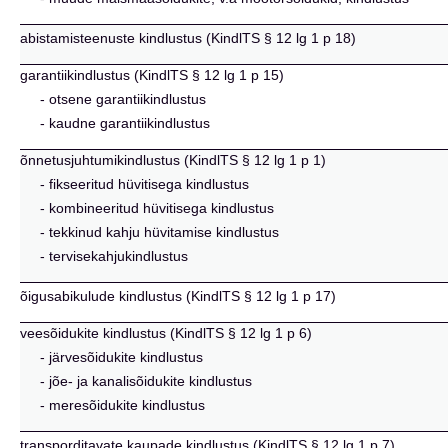
abistamisteenuste kindlustus (KindlTS § 12 lg 1 p 18)
garantiikindlustus (KindlTS § 12 lg 1 p 15)
- otsene garantiikindlustus
- kaudne garantiikindlustus
õnnetusjuhtumikindlustus (KindlTS § 12 lg 1 p 1)
- fikseeritud hüvitisega kindlustus
- kombineeritud hüvitisega kindlustus
- tekkinud kahju hüvitamise kindlustus
- tervisekahjukindlustus
õigusabikulude kindlustus (KindlTS § 12 lg 1 p 17)
veesõidukite kindlustus (KindlTS § 12 lg 1 p 6)
- järvesõidukite kindlustus
- jõe- ja kanalisõidukite kindlustus
- meresõidukite kindlustus
transporditavate kaupade kindlustus (KindlTS § 12 lg 1 p 7)