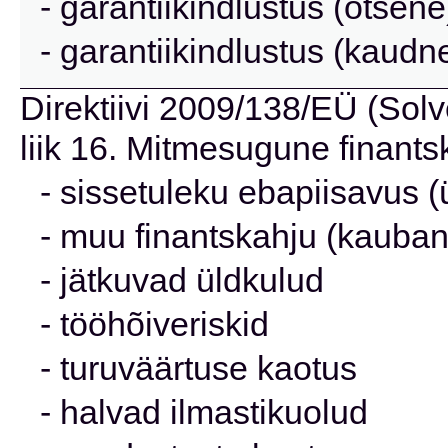
- garantiikindlustus (otsene
- garantiikindlustus (kaudn
Direktiivi 2009/138/EÜ (Solve
liik 16. Mitmesugune finants
- sissetuleku ebapiisavus (
- muu finantskahju (kauba
- jätkuvad üldkulud
- tööhõiveriskid
- turuväärtuse kaotus
- halvad ilmastikuolud