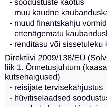
- soodustuste kaotus
- muu kaudne kaubanduska
- muud finantskahju vormid
- ettenägematu kaubandus
- renditasu või sissetuleku
Direktiivi 2009/138/EÜ (Solve
liik 1. Õnnetusjuhtum (kaas
kutsehaigused)
- reisijate tervisekahjustus
- hüvitiselaadsed soodust