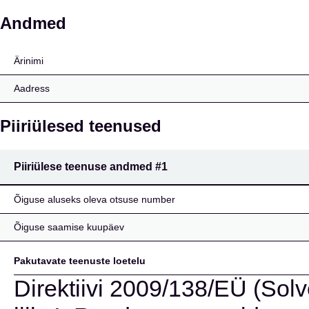
Starr Europe Insurance
Andmed
Ärinimi
Aadress
Piiriülesed teenused
Piiriülese teenuse andmed
#1
Õiguse aluseks oleva otsuse number
Õiguse saamise kuupäev
Pakutavate teenuste loetelu
Direktiivi 2009/138/EÜ (Solve