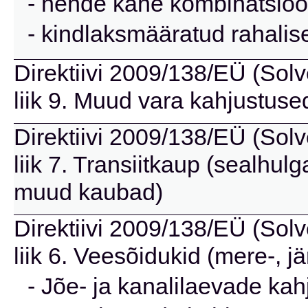
- nende kahe kombinatsioo
- kindlaksmääratud rahalis
Direktiivi 2009/138/EÜ (Solve
liik 9. Muud vara kahjustuse
Direktiivi 2009/138/EÜ (Solve
liik 7. Transiitkaup (sealhu
muud kaubad)
Direktiivi 2009/138/EÜ (Solve
liik 6. Veesõidukid (mere-, jä
- Jõe- ja kanalilaevade kah