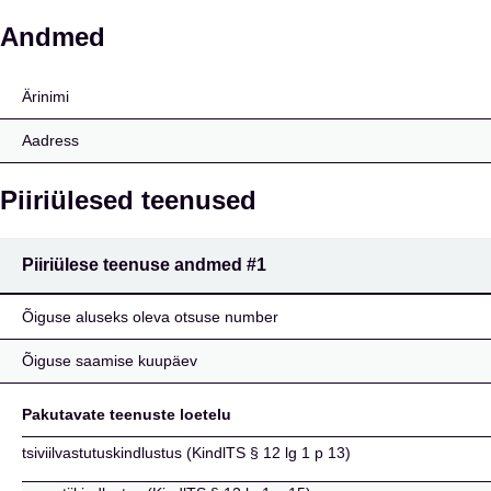
SACE Bt S.p.A.
Andmed
Ärinimi
Aadress
Piiriülesed teenused
Piiriülese teenuse andmed
#1
Õiguse aluseks oleva otsuse number
Õiguse saamise kuupäev
Pakutavate teenuste loetelu
tsiviilvastutuskindlustus (KindlTS § 12 lg 1 p 13)