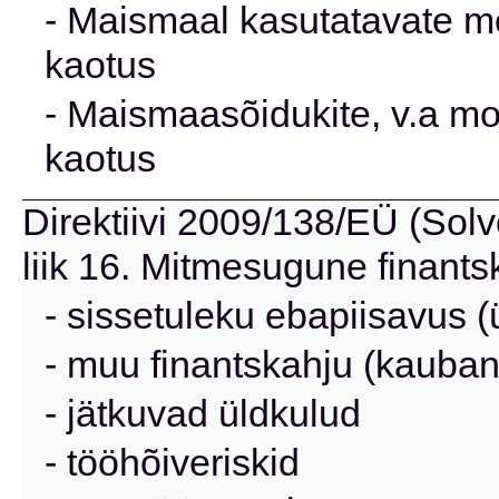
- Maismaal kasutatavate mo
kaotus
- Maismaasõidukite, v.a mo
kaotus
Direktiivi 2009/138/EÜ (Solve
liik 16. Mitmesugune finants
- sissetuleku ebapiisavus (
- muu finantskahju (kauba
- jätkuvad üldkulud
- tööhõiveriskid