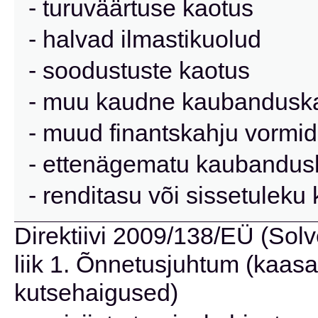
- turuväärtuse kaotus
- halvad ilmastikuolud
- soodustuste kaotus
- muu kaudne kaubanduska
- muud finantskahju vormid
- ettenägematu kaubandus
- renditasu või sissetuleku
Direktiivi 2009/138/EÜ (Solve
liik 1. Õnnetusjuhtum (kaas
kutsehaigused)