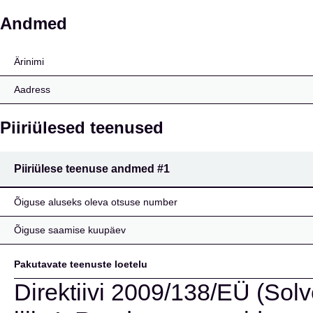
Mannheimer Versicher
Andmed
Ärinimi
Aadress
Piiriülesed teenused
Piiriülese teenuse andmed
#1
Õiguse aluseks oleva otsuse number
Õiguse saamise kuupäev
Pakutavate teenuste loetelu
Direktiivi 2009/138/EÜ (Solve