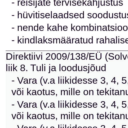
- reisijate tervisekahjustus
- hüvitiselaadsed soodust
- nende kahe kombinatsioo
- kindlaksmääratud rahalis
Direktiivi 2009/138/EÜ (Solve
liik 8. Tuli ja loodusjõud
- Vara (v.a liikidesse 3, 4,
või kaotus, mille on tekit
- Vara (v.a liikidesse 3, 4,
või kaotus, mille on tekita