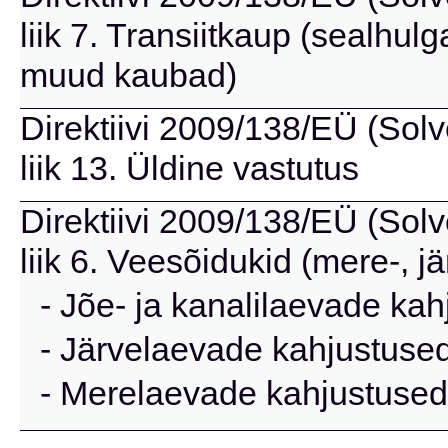
liik 7. Transiitkaup (sealhu
muud kaubad)
Direktiivi 2009/138/EÜ (Solve
liik 13. Üldine vastutus
Direktiivi 2009/138/EÜ (Solve
liik 6. Veesõidukid (mere-, jä
- Jõe- ja kanalilaevade kah
- Järvelaevade kahjustused
- Merelaevade kahjustused