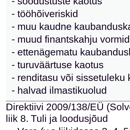
- soodustuste kaotus
- tööhõiveriskid
- muu kaudne kaubanduska
- muud finantskahju vormid
- ettenägematu kaubandus
- turuväärtuse kaotus
- renditasu või sissetuleku
- halvad ilmastikuolud
Direktiivi 2009/138/EÜ (Solve
liik 8. Tuli ja loodusjõud