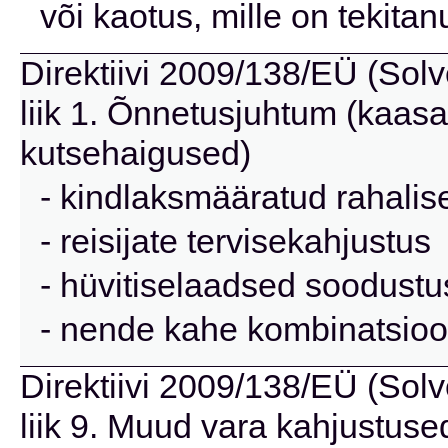
või kaotus, mille on tekit
Direktiivi 2009/138/EÜ (Solve
liik 1. Õnnetusjuhtum (kaas
kutsehaigused)
- kindlaksmääratud rahalis
- reisijate tervisekahjustus
- hüvitiselaadsed soodust
- nende kahe kombinatsioo
Direktiivi 2009/138/EÜ (Solve
liik 9. Muud vara kahjustuse