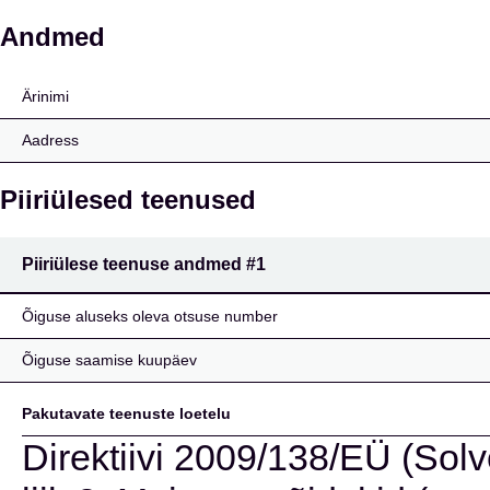
Intesa Sanpaolo Assicur
Andmed
Ärinimi
Aadress
Piiriülesed teenused
Piiriülese teenuse andmed
#1
Õiguse aluseks oleva otsuse number
Õiguse saamise kuupäev
Pakutavate teenuste loetelu
Direktiivi 2009/138/EÜ (Solve