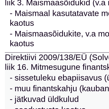
liik 3. Maismaasõidukid (v.
- Maismaal kasutatavate mo
kaotus
- Maismaasõidukite, v.a mo
kaotus
Direktiivi 2009/138/EÜ (Solve
liik 16. Mitmesugune finants
- sissetuleku ebapiisavus (
- muu finantskahju (kauba
- jätkuvad üldkulud