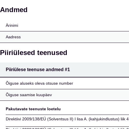
Hamilton Insurance Da
Andmed
Ärinimi
Aadress
Piiriülesed teenused
Piiriülese teenuse andmed
#1
Õiguse aluseks oleva otsuse number
Õiguse saamise kuupäev
Pakutavate teenuste loetelu
Direktiivi 2009/138/EÜ (Solventsus II) I lisa A. (kahjukindlustus) lii