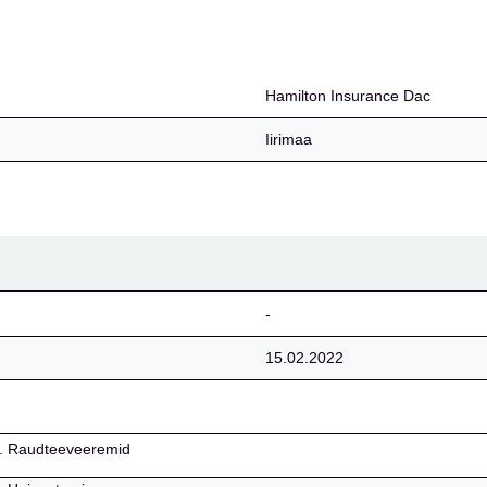
c
Hamilton Insurance Dac
Iirimaa
-
15.02.2022
k 4. Raudteeveeremid