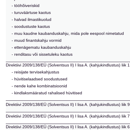
- tööhõiveriskid
- turuväärtuse kaotus
- halvad ilmastikuolud
- soodustuste kaotus
- muu kaudne kaubanduskahju, mida pole eespool nimetatud
- muud finantskahju vormid
- ettenägematu kaubanduskahju
- renditasu või sissetuleku kaotus
Direktiivi 2009/138/EÜ (Solventsus II) I lisa A. (kahjukindlustus) l
- reisijate tervisekahjustus
- hüvitiselaadsed soodustused
- nende kahe kombinatsioonid
- kindlaksmääratud rahalised hüvitised
Direktiivi 2009/138/EÜ (Solventsus II) I lisa A. (kahjukindlustus) lii
Direktiivi 2009/138/EÜ (Solventsus II) I lisa A. (kahjukindlustus) l
Direktiivi 2009/138/EÜ (Solventsus II) I lisa A. (kahjukindlustus) liik