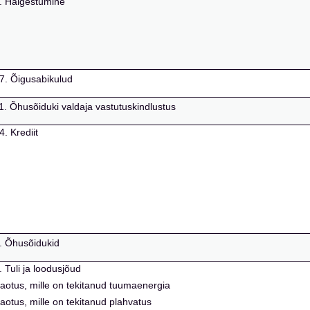
 2. Haigestumine
 17. Õigusabikulud
k 11. Õhusõiduki valdaja vastutuskindlustus
4. Krediit
 5. Õhusõidukid
. Tuli ja loodusjõud
i kaotus, mille on tekitanud tuumaenergia
 kaotus, mille on tekitanud plahvatus