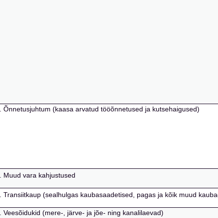
iik 1. Õnnetusjuhtum (kaasa arvatud tööõnnetused ja kutsehaigused)
k 9. Muud vara kahjustused
iik 7. Transiitkaup (sealhulgas kaubasaadetised, pagas ja kõik muud kauba
 6. Veesõidukid (mere-, järve- ja jõe- ning kanalilaevad)