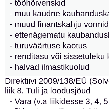
- tööhõiveriskid
- muu kaudne kaubanduska
- muud finantskahju vormid
- ettenägematu kaubandus
- turuväärtuse kaotus
- renditasu või sissetuleku
- halvad ilmastikuolud
Direktiivi 2009/138/EÜ (Solve
liik 8. Tuli ja loodusjõud
- Vara (v.a liikidesse 3, 4,