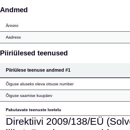
GENERALI ESPAÑA DE
Andmed
Ärinimi
Aadress
Piiriülesed teenused
Piiriülese teenuse andmed
#1
Õiguse aluseks oleva otsuse number
Õiguse saamise kuupäev
Pakutavate teenuste loetelu
Direktiivi 2009/138/EÜ (Solve