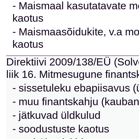
- Maismaal kasutatavate mo
kaotus
- Maismaasõidukite, v.a mo
kaotus
Direktiivi 2009/138/EÜ (Solve
liik 16. Mitmesugune finants
- sissetuleku ebapiisavus (
- muu finantskahju (kauba
- jätkuvad üldkulud
- soodustuste kaotus