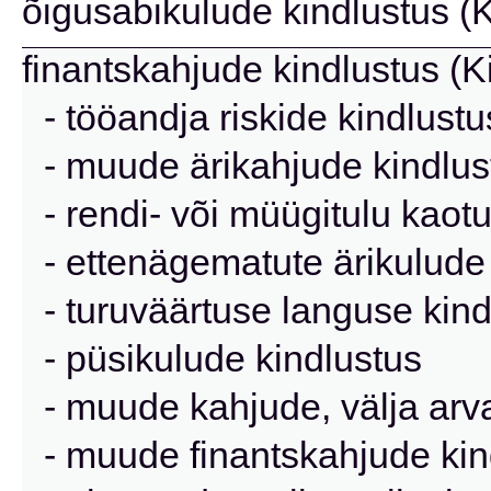
õigusabikulude kindlustus (K
finantskahjude kindlustus (K
- tööandja riskide kindlustu
- muude ärikahjude kindlus
- rendi- või müügitulu kaot
- ettenägematute ärikulude
- turuväärtuse languse kind
- püsikulude kindlustus
- muude kahjude, välja arva
- muude finantskahjude kin