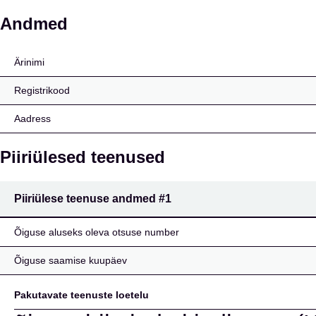
FIRST EUROPEAN TIT
Andmed
Ärinimi
Registrikood
Aadress
Piiriülesed teenused
Piiriülese teenuse andmed
#1
Õiguse aluseks oleva otsuse number
Õiguse saamise kuupäev
Pakutavate teenuste loetelu