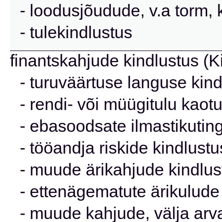
- loodusjõudude, v.a torm, 
- tulekindlustus
finantskahjude kindlustus (K
- turuväärtuse languse kind
- rendi- või müügitulu kaot
- ebasoodsate ilmastikutin
- tööandja riskide kindlustu
- muude ärikahjude kindlus
- ettenägematute ärikulude
- muude kahjude, välja arva