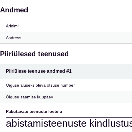
Europaiske Reijeforsikr
Andmed
Ärinimi
Aadress
Piiriülesed teenused
Piiriülese teenuse andmed
#1
Õiguse aluseks oleva otsuse number
Õiguse saamise kuupäev
Pakutavate teenuste loetelu
abistamisteenuste kindlustus