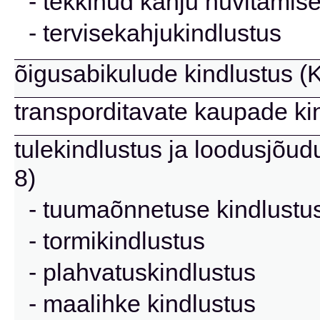
- tekkinud kahju hüvitamise
- tervisekahjukindlustus
õigusabikulude kindlustus (K
transporditavate kaupade kin
tulekindlustus ja loodusjõud
8)
- tuumaõnnetuse kindlustu
- tormikindlustus
- plahvatuskindlustus
- maalihke kindlustus