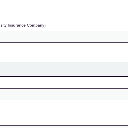
e Company)
Essity Insurance Company)