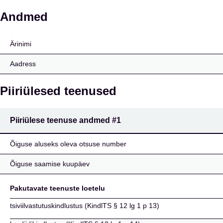
Essity Försäkringsakti
Andmed
Ärinimi
Aadress
Piiriülesed teenused
Piiriülese teenuse andmed
#1
Õiguse aluseks oleva otsuse number
Õiguse saamise kuupäev
Pakutavate teenuste loetelu
tsiviilvastutuskindlustus (KindlTS § 12 lg 1 p 13)