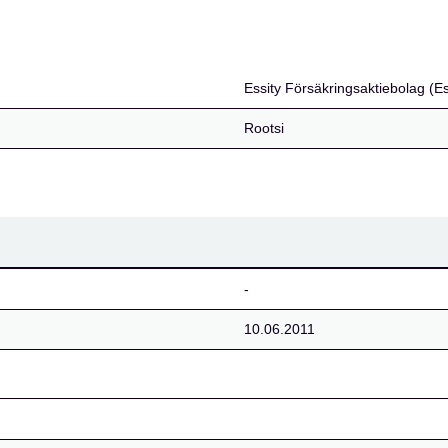
ebolag (Essity Insuranc
Essity Försäkringsaktiebolag (
Rootsi
-
10.06.2011