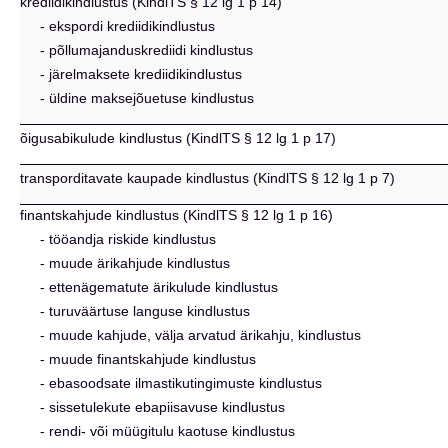
krediidikindlustus (KindlTS § 12 lg 1 p 14)
- ekspordi krediidikindlustus
- põllumajanduskrediidi kindlustus
- järelmaksete krediidikindlustus
- üldine maksejõuetuse kindlustus
õigusabikulude kindlustus (KindlTS § 12 lg 1 p 17)
transporditavate kaupade kindlustus (KindlTS § 12 lg 1 p 7)
finantskahjude kindlustus (KindlTS § 12 lg 1 p 16)
- tööandja riskide kindlustus
- muude ärikahjude kindlustus
- ettenägematute ärikulude kindlustus
- turuväärtuse languse kindlustus
- muude kahjude, välja arvatud ärikahju, kindlustus
- muude finantskahjude kindlustus
- ebasoodsate ilmastikutingimuste kindlustus
- sissetulekute ebapiisavuse kindlustus
- rendi- või müügitulu kaotuse kindlustus