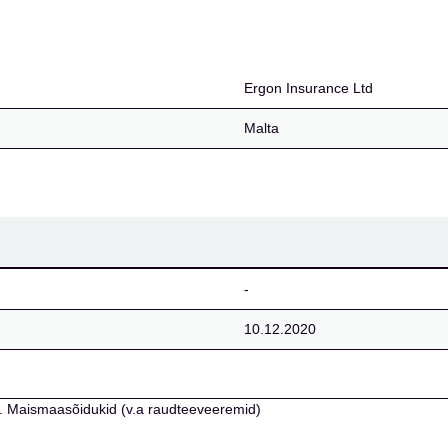
Ergon Insurance Ltd
Malta
-
10.12.2020
ik 3. Maismaasõidukid (v.a raudteeveeremid)