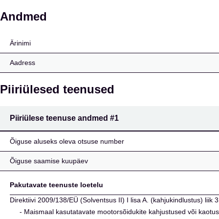
Ergon Insurance Ltd
Andmed
Ärinimi
Aadress
Piiriülesed teenused
Piiriülese teenuse andmed
#1
Õiguse aluseks oleva otsuse number
Õiguse saamise kuupäev
Pakutavate teenuste loetelu
Direktiivi 2009/138/EÜ (Solventsus II) I lisa A. (kahjukindlustus) li
- Maismaal kasutatavate mootorsõidukite kahjustused või kaotus