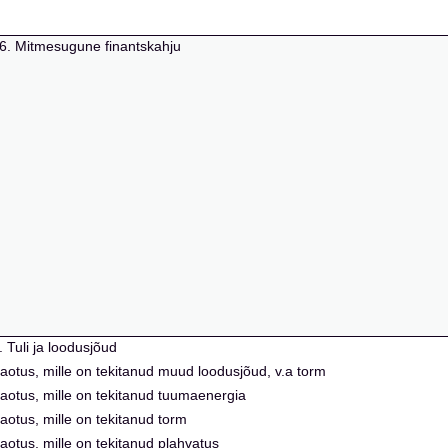
k 16. Mitmesugune finantskahju
. Tuli ja loodusjõud
i kaotus, mille on tekitanud muud loodusjõud, v.a torm
i kaotus, mille on tekitanud tuumaenergia
 kaotus, mille on tekitanud torm
 kaotus, mille on tekitanud plahvatus