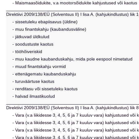
- Maismaasõidukite, v.a mootorsõidukite kahjustused või kaotus
Direktiivi 2009/138/EÜ (Solventsus II) I lisa A. (kahjukindlustus) lii
- sissetuleku ebapiisavus (üldine)
- muu finantskahju (kaubandusväline)
- jätkuvad üldkulud
- soodustuste kaotus
- tööhõiveriskid
- muu kaudne kaubanduskahju, mida pole eespool nimetatud
- muud finantskahju vormid
- ettenägematu kaubanduskahju
- turuväärtuse kaotus
- renditasu või sissetuleku kaotus
- halvad ilmastikuolud
Direktiivi 2009/138/EÜ (Solventsus II) I lisa A. (kahjukindlustus) liik 8
- Vara (v.a liikidesse 3, 4, 5, 6 ja 7 kuuluv vara) kahjustused võ
- Vara (v.a liikidesse 3, 4, 5, 6 ja 7 kuuluv vara) kahjustused võ
- Vara (v.a liikidesse 3, 4, 5, 6 ja 7 kuuluv vara) kahjustused või
- Vara (v.a liikidesse 3, 4, 5, 6 ja 7 kuuluv vara) kahjustused või