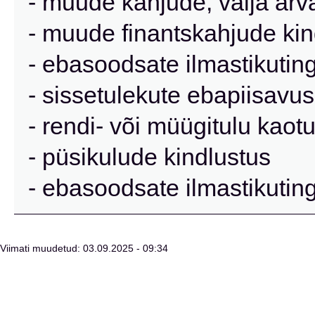
- muude kahjude, välja arva
- muude finantskahjude kin
- ebasoodsate ilmastikutin
- sissetulekute ebapiisavus
- rendi- või müügitulu kaot
- püsikulude kindlustus
- ebasoodsate ilmastikutin
Viimati muudetud: 03.09.2025 - 09:34