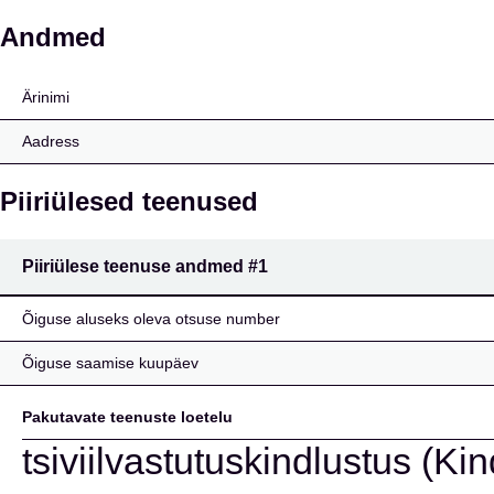
Den Norske Krigsforsikr
Andmed
Ärinimi
Aadress
Piiriülesed teenused
Piiriülese teenuse andmed
#1
Õiguse aluseks oleva otsuse number
Õiguse saamise kuupäev
Pakutavate teenuste loetelu
tsiviilvastutuskindlustus (Ki