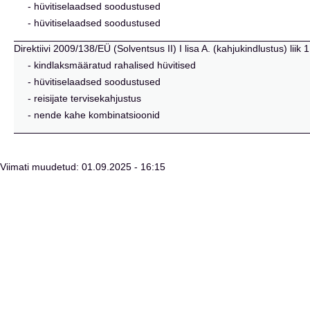
- hüvitiselaadsed soodustused
- hüvitiselaadsed soodustused
Direktiivi 2009/138/EÜ (Solventsus II) I lisa A. (kahjukindlustus) l
- kindlaksmääratud rahalised hüvitised
- hüvitiselaadsed soodustused
- reisijate tervisekahjustus
- nende kahe kombinatsioonid
Viimati muudetud: 01.09.2025 - 16:15