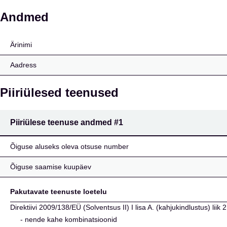
De Friesland Zorgverzek
Andmed
Ärinimi
Aadress
Piiriülesed teenused
Piiriülese teenuse andmed
#1
Õiguse aluseks oleva otsuse number
Õiguse saamise kuupäev
Pakutavate teenuste loetelu
Direktiivi 2009/138/EÜ (Solventsus II) I lisa A. (kahjukindlustus) liik
- nende kahe kombinatsioonid