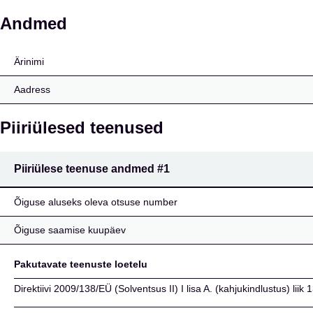
Coverys International 
Andmed
Ärinimi
Aadress
Piiriülesed teenused
Piiriülese teenuse andmed
#1
Õiguse aluseks oleva otsuse number
Õiguse saamise kuupäev
Pakutavate teenuste loetelu
Direktiivi 2009/138/EÜ (Solventsus II) I lisa A. (kahjukindlustus) liik 