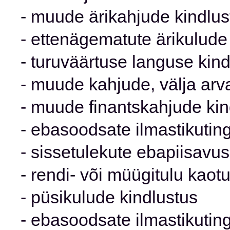
- muude ärikahjude kindlus
- ettenägematute ärikulude
- turuväärtuse languse kind
- muude kahjude, välja arva
- muude finantskahjude kin
- ebasoodsate ilmastikutin
- sissetulekute ebapiisavus
- rendi- või müügitulu kaot
- püsikulude kindlustus
- ebasoodsate ilmastikutin