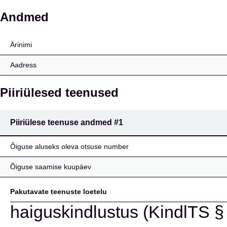
Cigna Europe Insuranc
Andmed
Ärinimi
Aadress
Piiriülesed teenused
Piiriülese teenuse andmed
#1
Õiguse aluseks oleva otsuse number
Õiguse saamise kuupäev
Pakutavate teenuste loetelu
haiguskindlustus (KindlTS § 