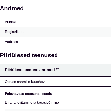
C2D Payment Solutions
Andmed
Ärinimi
Registrikood
Aadress
Piiriülesed teenused
Piiriülese teenuse andmed
#1
Õiguse saamise kuupäev
Pakutavate teenuste loetelu
E-raha levitamine ja tagasivõtmine