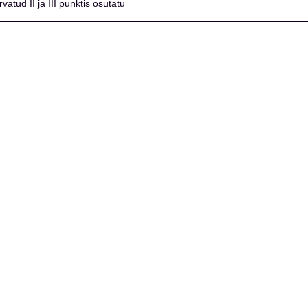
arvatud II ja III punktis osutatu