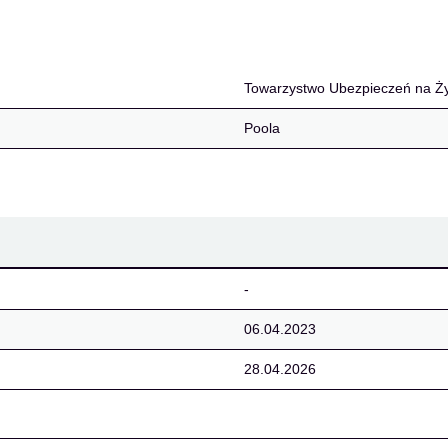
eń na Życie EUROPA S.
Towarzystwo Ubezpieczeń na Ż
Poola
-
06.04.2023
28.04.2026