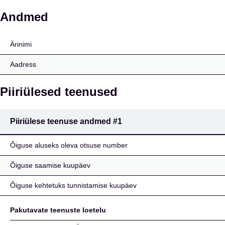
Towarzystwo Ubezpiecz
Andmed
Ärinimi
Aadress
Piiriülesed teenused
Piiriülese teenuse andmed
#1
Õiguse aluseks oleva otsuse number
Õiguse saamise kuupäev
Õiguse kehtetuks tunnistamise kuupäev
Pakutavate teenuste loetelu