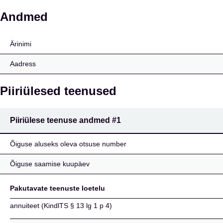
Toro Assicurazioni s.p.
Andmed
Ärinimi
Aadress
Piiriülesed teenused
Piiriülese teenuse andmed
#1
Õiguse aluseks oleva otsuse number
Õiguse saamise kuupäev
Pakutavate teenuste loetelu
annuiteet (KindlTS § 13 lg 1 p 4)