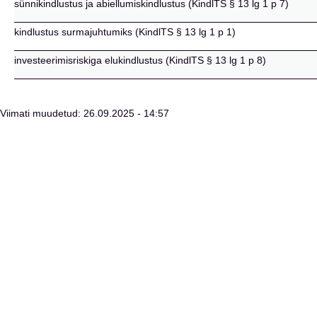
sünnikindlustus ja abiellumiskindlustus (KindlTS § 13 lg 1 p 7)
kindlustus surmajuhtumiks (KindlTS § 13 lg 1 p 1)
investeerimisriskiga elukindlustus (KindlTS § 13 lg 1 p 8)
Viimati muudetud: 26.09.2025 - 14:57