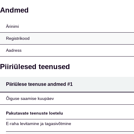
eCREDO Ltd
Andmed
Ärinimi
Registrikood
Aadress
Piiriülesed teenused
Piiriülese teenuse andmed
#1
Õiguse saamise kuupäev
Pakutavate teenuste loetelu
E-raha levitamine ja tagasivõtmine