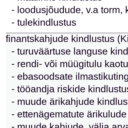
- loodusjõudude, v.a torm, 
- tulekindlustus
finantskahjude kindlustus (K
- turuväärtuse languse kind
- rendi- või müügitulu kaot
- ebasoodsate ilmastikutin
- tööandja riskide kindlustu
- muude ärikahjude kindlus
- ettenägematute ärikulude
- muude kahjude, välja arva