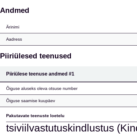
Grazer Wechselseitige 
Andmed
Ärinimi
Aadress
Piiriülesed teenused
Piiriülese teenuse andmed
#1
Õiguse aluseks oleva otsuse number
Õiguse saamise kuupäev
Pakutavate teenuste loetelu
tsiviilvastutuskindlustus (Ki