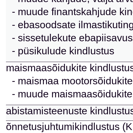
- muude finantskahjude kin
- ebasoodsate ilmastikutin
- sissetulekute ebapiisavus
- püsikulude kindlustus
maismaasõidukite kindlustus
- maismaa mootorsõidukite
- muude maismaasõidukite, 
abistamisteenuste kindlustus
õnnetusjuhtumikindlustus (Ki