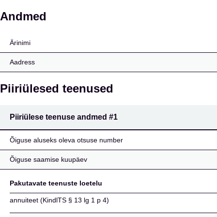
Allianz Global Life Des
Andmed
Ärinimi
Aadress
Piiriülesed teenused
Piiriülese teenuse andmed
#1
Õiguse aluseks oleva otsuse number
Õiguse saamise kuupäev
Pakutavate teenuste loetelu
annuiteet (KindlTS § 13 lg 1 p 4)