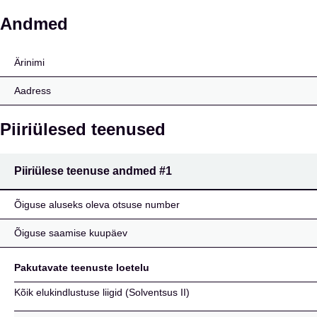
AKREA LTD.
Andmed
Ärinimi
Aadress
Piiriülesed teenused
Piiriülese teenuse andmed
#1
Õiguse aluseks oleva otsuse number
Õiguse saamise kuupäev
Pakutavate teenuste loetelu
Kõik elukindlustuse liigid (Solventsus II)