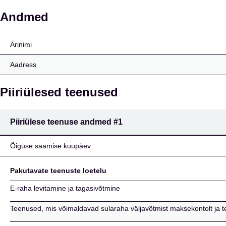
Imagor SA
Andmed
Ärinimi
Aadress
Piiriülesed teenused
Piiriülese teenuse andmed
#1
Õiguse saamise kuupäev
Pakutavate teenuste loetelu
E-raha levitamine ja tagasivõtmine
Teenused, mis võimaldavad sularaha väljavõtmist maksekontolt ja t