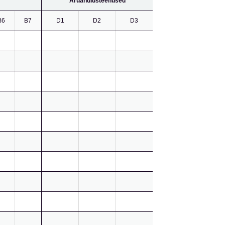
Aruandlusteenused
B6
B7
D1
D2
D3