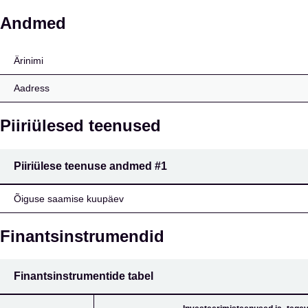
Maaningan Osuuspankk
Andmed
Ärinimi
Aadress
Piiriülesed teenused
Piiriülese teenuse andmed
#1
Õiguse saamise kuupäev
Finantsinstrumendid
Finantsinstrumentide tabel