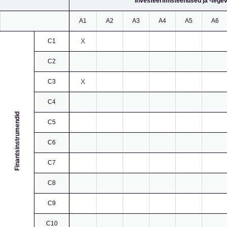
Investeerimisteenused ja -tege
A1
A2
A3
A4
A5
A6
X
C1
C2
X
C3
C4
Finantsinstrumendid
C5
C6
C7
C8
C9
C10