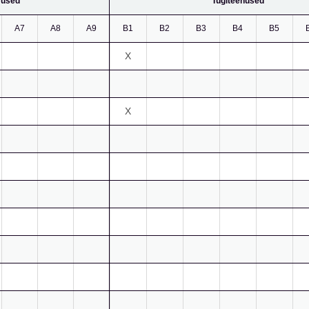
vused
Tugiteenused
A7
A8
A9
B1
B2
B3
B4
B5
X
X