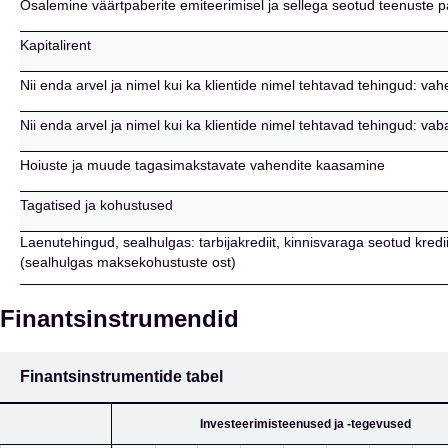
Osalemine väärtpaberite emiteerimisel ja sellega seotud teenuste 
Kapitalirent
Nii enda arvel ja nimel kui ka klientide nimel tehtavad tehingud: vah
Nii enda arvel ja nimel kui ka klientide nimel tehtavad tehingud: va
Hoiuste ja muude tagasimakstavate vahendite kaasamine
Tagatised ja kohustused
Laenutehingud, sealhulgas: tarbijakrediit, kinnisvaraga seotud kredi
(sealhulgas maksekohustuste ost)
Finantsinstrumendid
Finantsinstrumentide tabel
Investeerimisteenused ja -tegevused