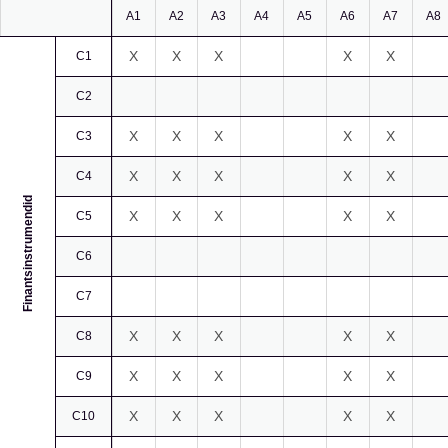
A1
A2
A3
A4
A5
A6
A7
A8
X
X
X
X
X
C1
C2
X
X
X
X
X
C3
X
X
X
X
X
C4
Finantsinstrumendid
X
X
X
X
X
C5
C6
C7
X
X
X
X
X
C8
X
X
X
X
X
C9
X
X
X
X
X
C10