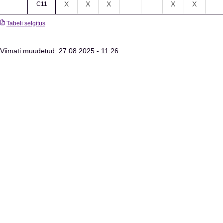
X
X
X
X
X
C11
Tabeli selgitus
Viimati muudetud: 27.08.2025 - 11:26