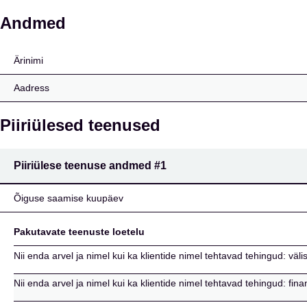
Macquarie Bank Europ
Andmed
Ärinimi
Aadress
Piiriülesed teenused
Piiriülese teenuse andmed
#1
Õiguse saamise kuupäev
Pakutavate teenuste loetelu
Nii enda arvel ja nimel kui ka klientide nimel tehtavad tehingud: väl
Nii enda arvel ja nimel kui ka klientide nimel tehtavad tehingud: fin