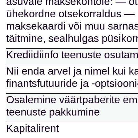
asuvale maksekontole: — ots
ühekordne otsekorraldus — 
maksekaardi või muu sarnas
täitmine, sealhulgas püsikor
Krediidiinfo teenuste osuta
Nii enda arvel ja nimel kui k
finantsfutuuride ja -optsioon
Osalemine väärtpaberite emi
teenuste pakkumine
Kapitalirent