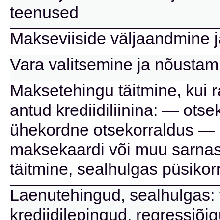
teenused
Makseviiside väljaandmine 
Vara valitsemine ja nõustam
Maksetehingu täitmine, kui 
antud krediidiliinina: — ots
ühekordne otsekorraldus — 
maksekaardi või muu sarnas
täitmine, sealhulgas püsikor
Laenutehingud, sealhulgas: t
krediidilepingud, regressiõi