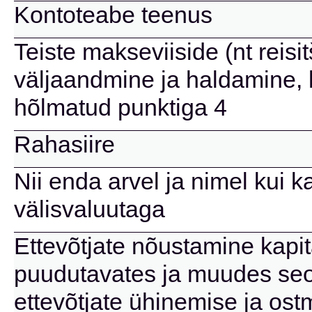
Kontoteabe teenus
Teiste makseviiside (nt reisi
väljaandmine ja haldamine, 
hõlmatud punktiga 4
Rahasiire
Nii enda arvel ja nimel kui k
välisvaluutaga
Ettevõtjate nõustamine kapita
puudutavates ja muudes se
ettevõtjate ühinemise ja os