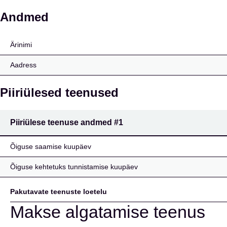
Lombard Odier & Cie (Gi
Andmed
Ärinimi
Aadress
Piiriülesed teenused
Piiriülese teenuse andmed
#1
Õiguse saamise kuupäev
Õiguse kehtetuks tunnistamise kuupäev
Pakutavate teenuste loetelu
Makse algatamise teenus