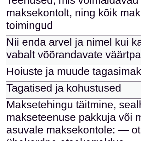
Teenused, mis võimaldavad 
maksekontolt, ning kõik mak
toimingud
Nii enda arvel ja nimel kui k
vabalt võõrandavate väärtpa
Hoiuste ja muude tagasimak
Tagatised ja kohustused
Maksetehingu täitmine, seal
makseteenuse pakkuja või 
asuvale maksekontole: — ots