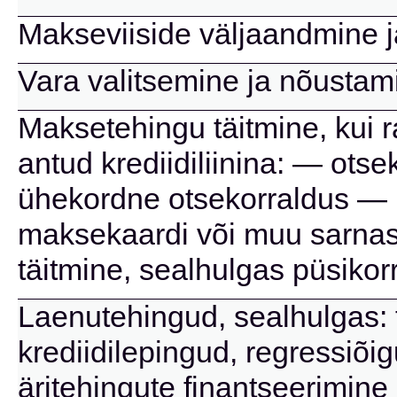
Makseviiside väljaandmine 
Vara valitsemine ja nõustam
Maksetehingu täitmine, kui 
antud krediidiliinina: — ots
ühekordne otsekorraldus — 
maksekaardi või muu sarnas
täitmine, sealhulgas püsikor
Laenutehingud, sealhulgas: t
krediidilepingud, regressiõi
äritehingute finantseerimin