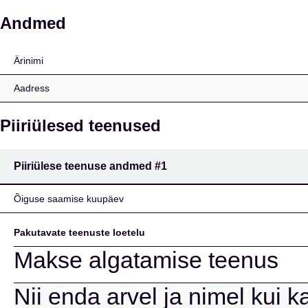
LGT Bank in Liechtenst
Andmed
Ärinimi
Aadress
Piiriülesed teenused
Piiriülese teenuse andmed
#1
Õiguse saamise kuupäev
Pakutavate teenuste loetelu
Makse algatamise teenus
Nii enda arvel ja nimel kui k