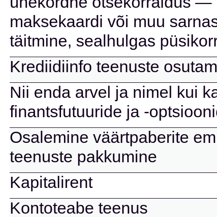
ühekordne otsekorraldus — 
maksekaardi või muu sarnas
täitmine, sealhulgas püsikor
Krediidiinfo teenuste osuta
Nii enda arvel ja nimel kui k
finantsfutuuride ja -optsioon
Osalemine väärtpaberite emi
teenuste pakkumine
Kapitalirent
Kontoteabe teenus