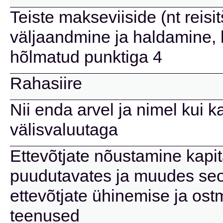
Teiste makseviiside (nt reisi
väljaandmine ja haldamine, 
hõlmatud punktiga 4
Rahasiire
Nii enda arvel ja nimel kui k
välisvaluutaga
Ettevõtjate nõustamine kapita
puudutavates ja muudes se
ettevõtjate ühinemise ja os
teenused