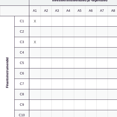
Investeerimisteenused ja -tegevused
A1
A2
A3
A4
A5
A6
A7
A8
X
C1
C2
X
C3
C4
Finantsinstrumendid
C5
C6
C7
C8
C9
C10