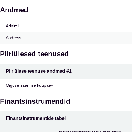
Jokiläänin Osuuspankk
Andmed
Ärinimi
Aadress
Piiriülesed teenused
Piiriülese teenuse andmed
#1
Õiguse saamise kuupäev
Finantsinstrumendid
Finantsinstrumentide tabel