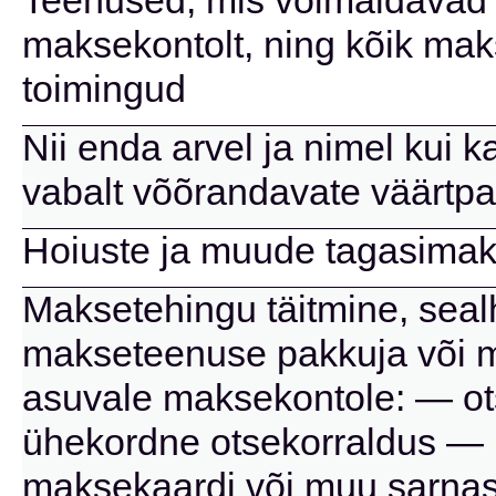
Teenused, mis võimaldavad 
maksekontolt, ning kõik mak
toimingud
Nii enda arvel ja nimel kui k
vabalt võõrandavate väärtpa
Hoiuste ja muude tagasimak
Maksetehingu täitmine, seal
makseteenuse pakkuja või 
asuvale maksekontole: — ots
ühekordne otsekorraldus — 
maksekaardi või muu sarnas