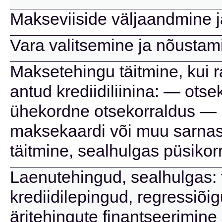
Makseviiside väljaandmine 
Vara valitsemine ja nõustam
Maksetehingu täitmine, kui 
antud krediidiliinina: — ots
ühekordne otsekorraldus — 
maksekaardi või muu sarnas
täitmine, sealhulgas püsikor
Laenutehingud, sealhulgas: t
krediidilepingud, regressiõi
äritehingute finantseerimin