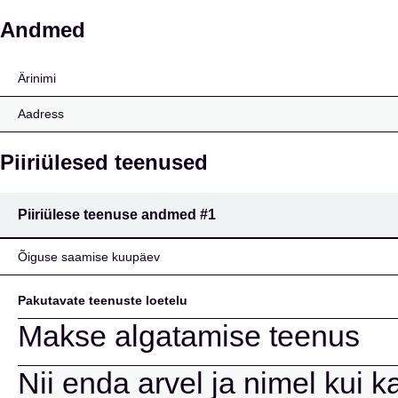
Intesa Sanpaolo Wealt
Andmed
Ärinimi
Aadress
Piiriülesed teenused
Piiriülese teenuse andmed
#1
Õiguse saamise kuupäev
Pakutavate teenuste loetelu
Makse algatamise teenus
Nii enda arvel ja nimel kui k