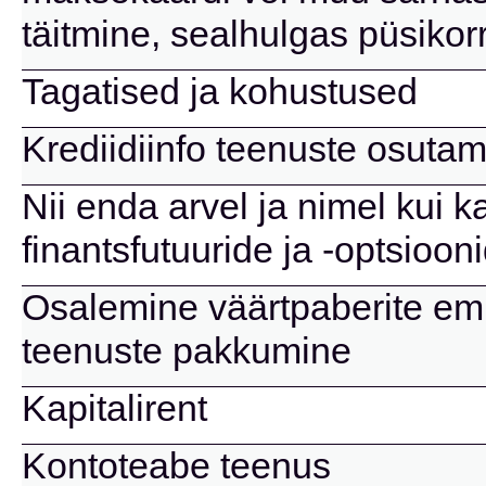
täitmine, sealhulgas püsikor
Tagatised ja kohustused
Krediidiinfo teenuste osuta
Nii enda arvel ja nimel kui k
finantsfutuuride ja -optsioon
Osalemine väärtpaberite emi
teenuste pakkumine
Kapitalirent
Kontoteabe teenus