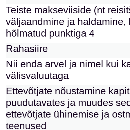
Teiste makseviiside (nt reisi
väljaandmine ja haldamine, 
hõlmatud punktiga 4
Rahasiire
Nii enda arvel ja nimel kui k
välisvaluutaga
Ettevõtjate nõustamine kapita
puudutavates ja muudes se
ettevõtjate ühinemise ja os
teenused