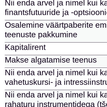
Nii enda arvel ja nimel kui k
finantsfutuuride ja -optsioon
Osalemine väärtpaberite emi
teenuste pakkumine
Kapitalirent
Makse algatamise teenus
Nii enda arvel ja nimel kui k
vahetuskursi- ja intressiins
Nii enda arvel ja nimel kui k
rahaturu instrumentidega (tše