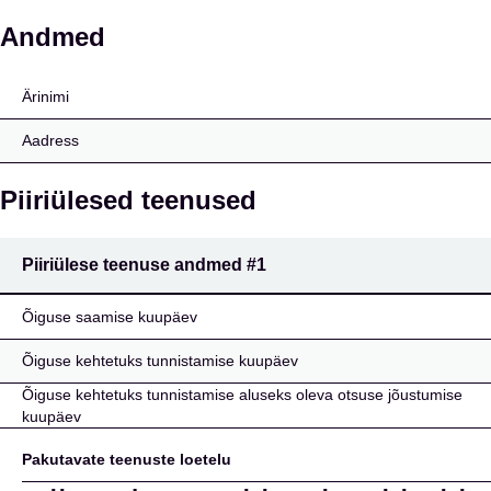
INTESA SANPAOLO BA
Andmed
Ärinimi
Aadress
Piiriülesed teenused
Piiriülese teenuse andmed
#1
Õiguse saamise kuupäev
Õiguse kehtetuks tunnistamise kuupäev
Õiguse kehtetuks tunnistamise aluseks oleva otsuse jõustumise
kuupäev
Pakutavate teenuste loetelu