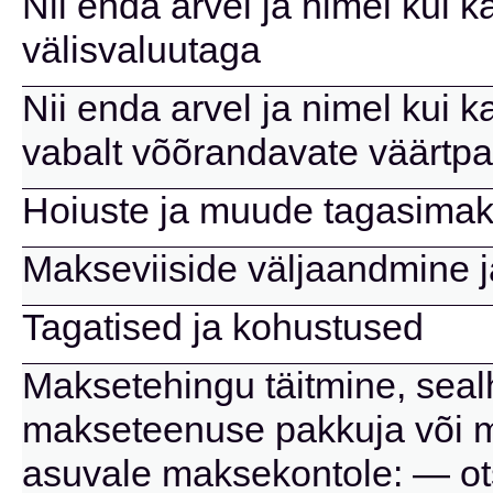
Nii enda arvel ja nimel kui k
välisvaluutaga
Nii enda arvel ja nimel kui k
vabalt võõrandavate väärtpa
Hoiuste ja muude tagasimak
Makseviiside väljaandmine 
Tagatised ja kohustused
Maksetehingu täitmine, seal
makseteenuse pakkuja või 
asuvale maksekontole: — ots