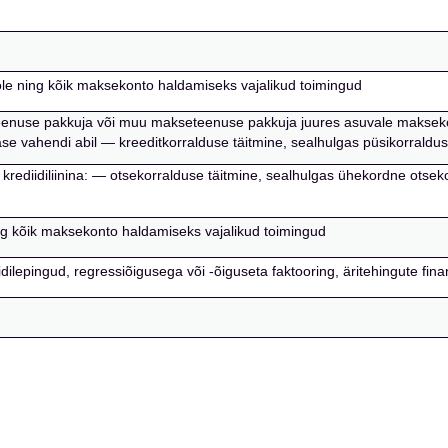
e ning kõik maksekonto haldamiseks vajalikud toimingud
eenuse pakkuja või muu makseteenuse pakkuja juures asuvale makseko
e vahendi abil — kreeditkorralduse täitmine, sealhulgas püsikorraldus
krediidiliinina: — otsekorralduse täitmine, sealhulgas ühekordne ots
ng kõik maksekonto haldamiseks vajalikud toimingud
iidilepingud, regressiõigusega või -õiguseta faktooring, äritehingute f