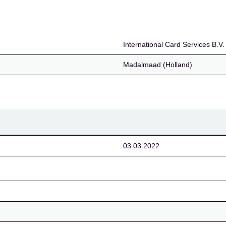
ices B.V.
International Card Services B.V.
Madalmaad (Holland)
03.03.2022