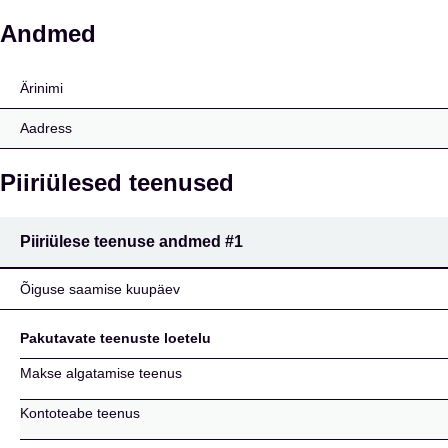
International Card Serv
Andmed
Ärinimi
Aadress
Piiriülesed teenused
Piiriülese teenuse andmed
#1
Õiguse saamise kuupäev
Pakutavate teenuste loetelu
Makse algatamise teenus
Kontoteabe teenus