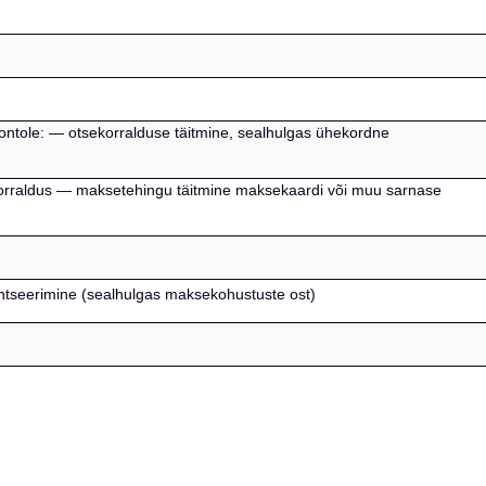
ntole: — otsekorralduse täitmine, sealhulgas ühekordne
ekorraldus — maksetehingu täitmine maksekaardi või muu sarnase
inantseerimine (sealhulgas maksekohustuste ost)