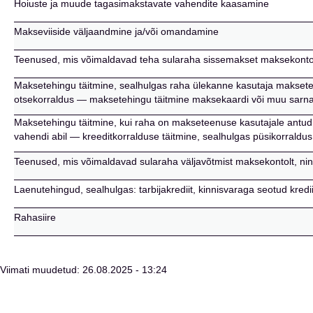
Hoiuste ja muude tagasimakstavate vahendite kaasamine
Makseviiside väljaandmine ja/või omandamine
Teenused, mis võimaldavad teha sularaha sissemakset maksekontol
Maksetehingu täitmine, sealhulgas raha ülekanne kasutaja makset
otsekorraldus — maksetehingu täitmine maksekaardi või muu sarnas
Maksetehingu täitmine, kui raha on makseteenuse kasutajale antud 
vahendi abil — kreeditkorralduse täitmine, sealhulgas püsikorraldus
Teenused, mis võimaldavad sularaha väljavõtmist maksekontolt, ni
Laenutehingud, sealhulgas: tarbijakrediit, kinnisvaraga seotud kred
Rahasiire
Viimati muudetud: 26.08.2025 - 13:24