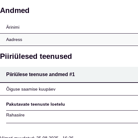
ArcaPay UAB
Andmed
Ärinimi
Aadress
Piiriülesed teenused
Piiriülese teenuse andmed
#1
Õiguse saamise kuupäev
Pakutavate teenuste loetelu
Rahasiire
Viimati muudetud: 25.08.2025 - 16:26