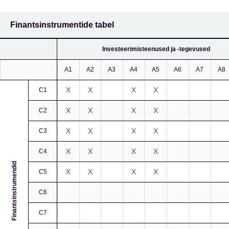
Finantsinstrumentide tabel
Investeerimisteenused ja -tegevused
A1
A2
A3
A4
A5
A6
A7
A8
X
X
X
X
C1
X
X
X
X
C2
X
X
X
X
C3
X
X
X
X
C4
Finantsinstrumendid
X
X
X
X
C5
C6
C7