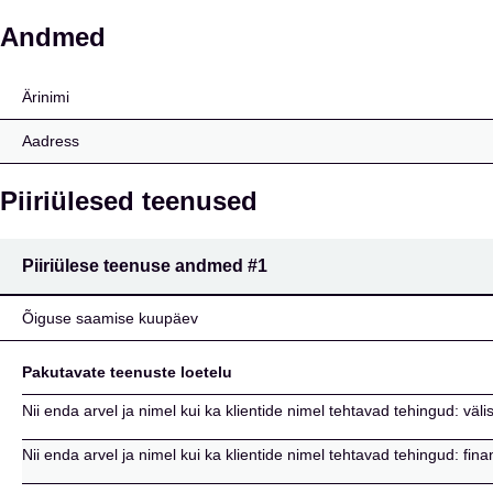
CYPRUS POPULAR BAN
Andmed
Ärinimi
Aadress
Piiriülesed teenused
Piiriülese teenuse andmed
#1
Õiguse saamise kuupäev
Pakutavate teenuste loetelu
Nii enda arvel ja nimel kui ka klientide nimel tehtavad tehingud: väl
Nii enda arvel ja nimel kui ka klientide nimel tehtavad tehingud: fin