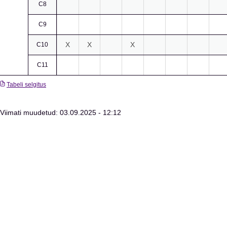
C8
C9
X
X
X
C10
C11
Tabeli selgitus
Viimati muudetud: 03.09.2025 - 12:12