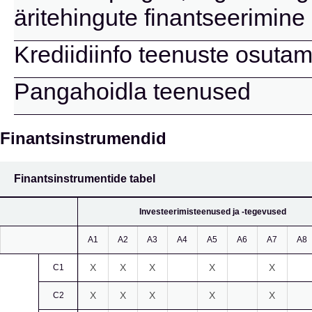
äritehingute finantseerimin
Krediidiinfo teenuste osuta
Pangahoidla teenused
Finantsinstrumendid
Finantsinstrumentide tabel
Investeerimisteenused ja -tegevused
A1
A2
A3
A4
A5
A6
A7
A8
X
X
X
X
X
C1
X
X
X
X
X
C2