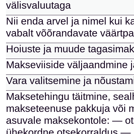
välisvaluutaga
Nii enda arvel ja nimel kui k
vabalt võõrandavate väärtpa
Hoiuste ja muude tagasimak
Makseviiside väljaandmine 
Vara valitsemine ja nõustam
Maksetehingu täitmine, seal
makseteenuse pakkuja või 
asuvale maksekontole: — ots
ühekordne otsekorraldus — 