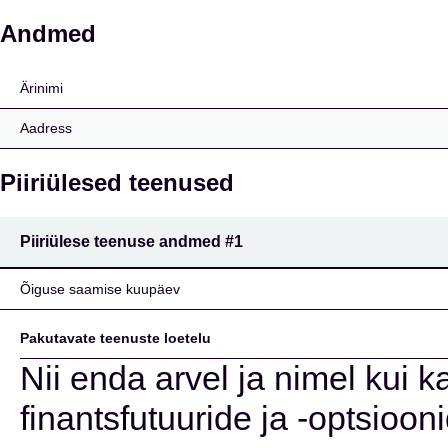
Caisse régionale de cré
Andmed
Ärinimi
Aadress
Piiriülesed teenused
Piiriülese teenuse andmed
#1
Õiguse saamise kuupäev
Pakutavate teenuste loetelu
Nii enda arvel ja nimel kui k
finantsfutuuride ja -optsioon