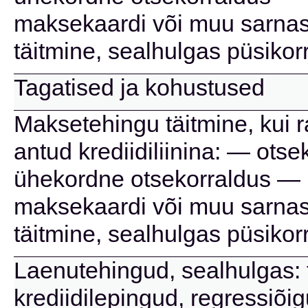
maksekaardi või muu sarnas
täitmine, sealhulgas püsikor
Tagatised ja kohustused
Maksetehingu täitmine, kui 
antud krediidiliinina: — ots
ühekordne otsekorraldus — 
maksekaardi või muu sarnas
täitmine, sealhulgas püsikor
Laenutehingud, sealhulgas: t
krediidilepingud, regressiõi