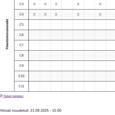
X
X
X
X
X
C3
X
X
X
X
X
C4
Finantsinstrumendid
C5
C6
C7
C8
C9
C10
C11
Tabeli selgitus
Viimati muudetud: 21.08.2025 - 15:00