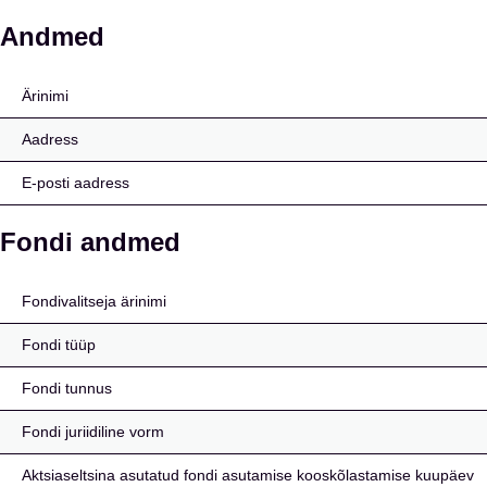
SmartCap Defence Fun
Andmed
Ärinimi
Aadress
E-posti aadress
Fondi andmed
Fondivalitseja ärinimi
Fondi tüüp
Fondi tunnus
Fondi juriidiline vorm
Aktsiaseltsina asutatud fondi asutamise kooskõlastamise kuupäev