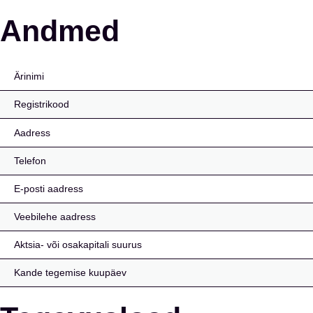
Mifundo OÜ
Andmed
Ärinimi
Registrikood
Aadress
Telefon
E-posti aadress
Veebilehe aadress
Aktsia- või osakapitali suurus
Kande tegemise kuupäev