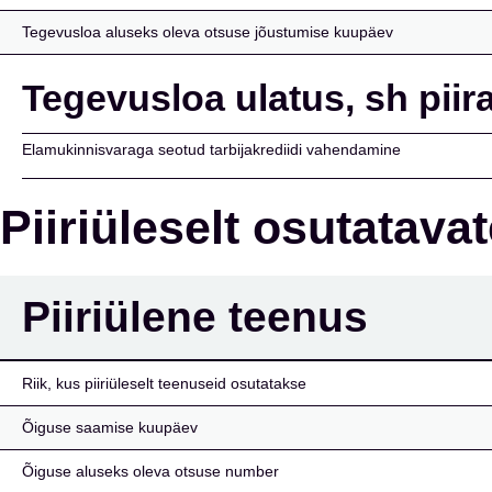
Tegevusloa aluseks oleva otsuse jõustumise kuupäev
Tegevusloa ulatus, sh pii
Elamukinnisvaraga seotud tarbijakrediidi vahendamine
Piiriüleselt osutatava
Piiriülene teenus
Riik, kus piiriüleselt teenuseid osutatakse
Õiguse saamise kuupäev
Õiguse aluseks oleva otsuse number