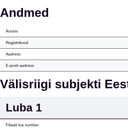
Finora Bank UAB Eesti f
Andmed
Ärinimi
Registrikood
Aadress
E-posti aadress
Välisriigi subjekti Ee
Luba
1
Filiaali loa number