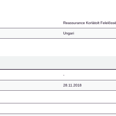
Felelősségű Társaság
Reassurance Korlátolt Felelőss
Ungari
-
28.11.2018